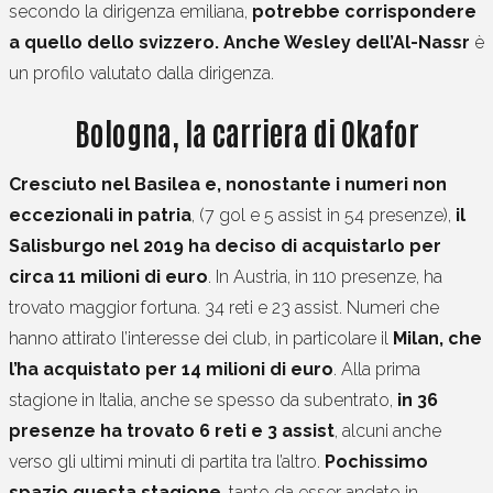
secondo la dirigenza emiliana,
potrebbe corrispondere
a quello dello svizzero. Anche Wesley dell’Al-Nassr
è
un profilo valutato dalla dirigenza.
Bologna, la carriera di Okafor
Cresciuto nel Basilea e, nonostante i numeri non
eccezionali in patria
, (7 gol e 5 assist in 54 presenze),
il
Salisburgo nel 2019 ha deciso di acquistarlo per
circa 11 milioni di euro
. In Austria, in 110 presenze, ha
trovato maggior fortuna. 34 reti e 23 assist. Numeri che
hanno attirato l’interesse dei club, in particolare il
Milan, che
l’ha acquistato per 14 milioni di euro
. Alla prima
stagione in Italia, anche se spesso da subentrato,
in 36
presenze ha trovato 6 reti e 3 assist
, alcuni anche
verso gli ultimi minuti di partita tra l’altro.
Pochissimo
spazio questa stagione
, tanto da esser andato in