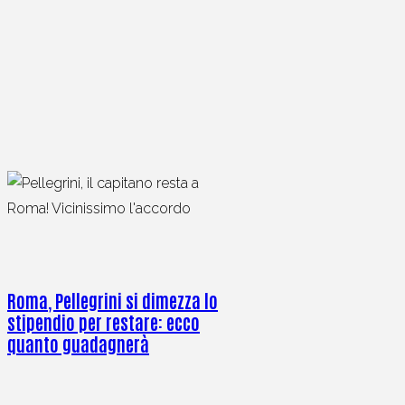
Roma, Pellegrini si dimezza lo
stipendio per restare: ecco
quanto guadagnerà