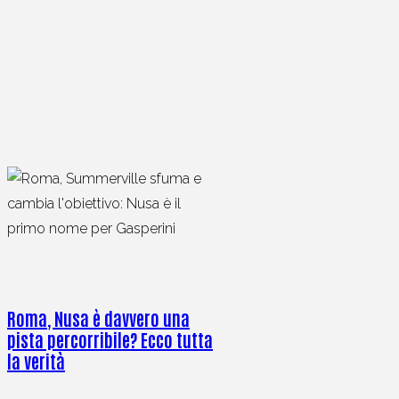
Roma, Nusa è davvero una
pista percorribile? Ecco tutta
la verità