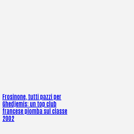
Frosinone, tutti pazzi per
Ghedjemis: un top club
francese piomba sul classe
2002