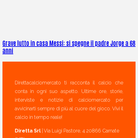
Grave lutto in casa Messi: si spegne il padre Jorge a 68
anni
Direttacalciomercato ti racconta il calcio che
conta in ogni suo aspetto. Ultime ore, storie,
interviste e notizie di calciomercato per
avvicinarti sempre di più al cuore del gioco. Vivi il
calcio in tempo reale!
Diretta Srl
| Via Luigi Pastore, 4 20866 Carnate