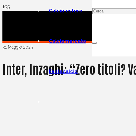
Calcio estero
Calciomercato
31 Maggio 2025
Inter, Inzaghi: “Zero titoli?
Fantacalcio