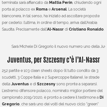
terminata sarà affiancato da
Mattia
Perin
, chiudendo ogni
porta al polacco ex
Roma
e
Arsenal
. La società
bianconera, in tal senso, ha iniziato ad ascoltare proposte
per cederlo: l’ultima, in ordine di tempo, arriva dall’Arabia
Saudita. Precisamente dall’
Al-Nassr
di
Cristiano Ronaldo
.
Sarà Michele Di Gregorio il nuovo numero uno della Ju
Juventus, per Szczesny c’è l’Al-Nassr
252 partite e 103 clean sheets dopo (il tutto condito da 3
scudetti, 3 Coppe Italia e 2 Supercoppe Italiane), le strade
della
Juventus
e di
Szczesny
sono pronte a separarsi.
L’estremo difensore polacco, nominato miglior portiere del
campionato 2019/2020, è pronto a cedere il testimone a
Di
Gregorio
, che sarà uno dei volti del nuovo ciclo ”green”