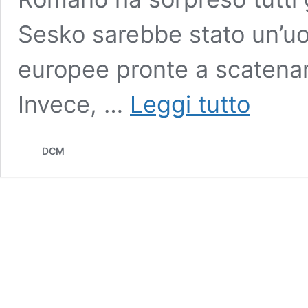
Sesko sarebbe stato un’u
europee pronte a scatenar
Lipsia,
Invece, …
Leggi tutto
Sesko
ha
deciso:
DCM
resta
e
rinnova