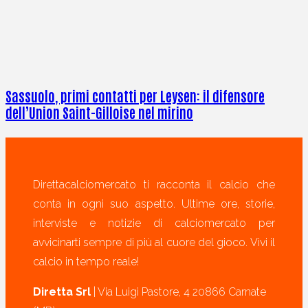
Sassuolo, primi contatti per Leysen: il difensore
dell’Union Saint-Gilloise nel mirino
Direttacalciomercato ti racconta il calcio che
conta in ogni suo aspetto. Ultime ore, storie,
interviste e notizie di calciomercato per
avvicinarti sempre di più al cuore del gioco. Vivi il
calcio in tempo reale!
Diretta Srl
| Via Luigi Pastore, 4 20866 Carnate