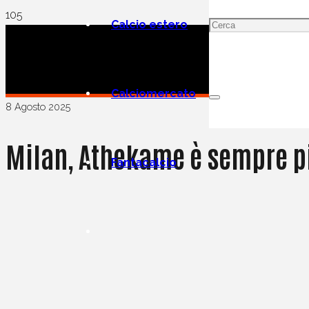
Calcio estero
Calciomercato
8 Agosto 2025
Milan, Athekame è sempre più
Fantacalcio