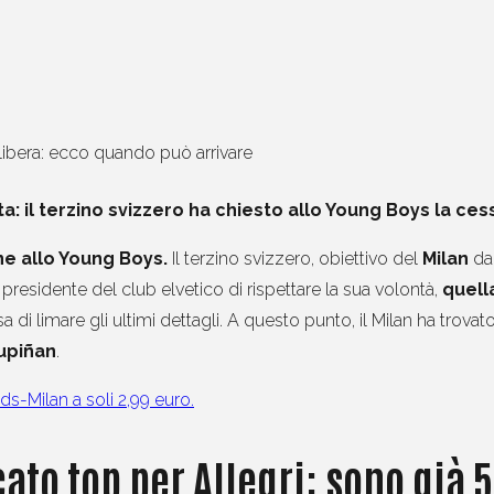
a: il terzino svizzero ha chiesto allo Young Boys la ces
e allo Young Boys.
Il terzino svizzero, obiettivo del
Milan
da 
 presidente del club elvetico di rispettare la sua volontà,
quella
esa di limare gli ultimi dettagli. A questo punto, il Milan ha trova
upiñan
.
ds-Milan a soli 2,99 euro.
to top per Allegri: sono già 5