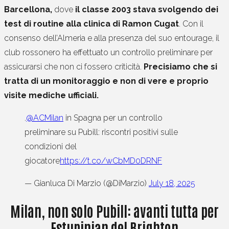
Barcellona,
dove
il classe 2003 stava svolgendo dei
test di routine alla clinica di Ramon Cugat
. Con il
consenso dell’Almeria e alla presenza del suo entourage, il
club rossonero ha effettuato un controllo preliminare per
assicurarsi che non ci fossero criticità.
Precisiamo che si
tratta di un monitoraggio e non di vere e proprio
visite mediche ufficiali.
.
@ACMilan
in Spagna per un controllo
preliminare su Pubill: riscontri positivi sulle
condizioni del
giocatore
https://t.co/wCbMD0DRNF
— Gianluca Di Marzio (@DiMarzio)
July 18, 2025
Milan, non solo Pubill: avanti tutta per
Estupinian del Brighton