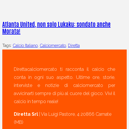
Atlanta United, non solo Lukaku: sondato anche
Morata!
Tags:
Calcio Italiano
,
Calciomercato
,
Diretta
Direttacalciomercato ti racconta il calcio che
conta in ogni suo aspetto. Ultime ore, storie,
interviste e notizie di calciomercato per
avvicinarti sempre di più al cuore del gioco. Vivi il
calcio in tempo reale!
Diretta Srl
| Via Luigi Pastore, 4 20866 Carnate
(MB)