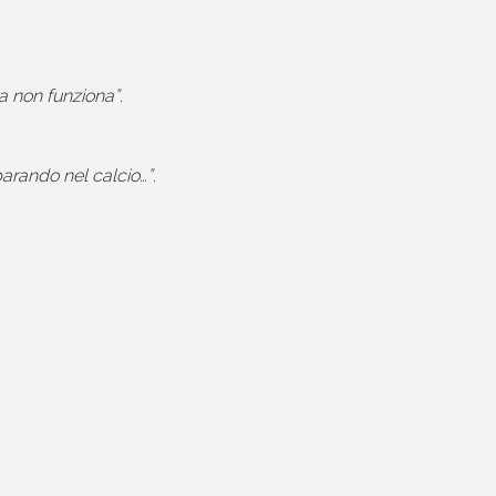
ra non funziona”
.
parando nel calcio…”
.