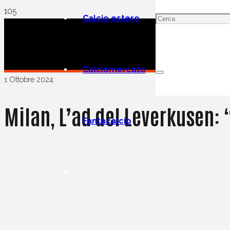
Calcio estero
Calciomercato
1 Ottobre 2024
Milan, L’ad del Leverkusen:
Fantacalcio