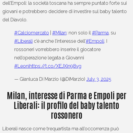
dell’Empoli: la società toscana ha sempre puntato forte sui
giovani e potrebbero decidere di investire sul baby talento
del Diavolo.
#Calciomercato
|
#Milan
: non solo il
#Parma
, su
#Liberali
c’è anche l’interesse dell’
#Empoli
. I
rossoneri vorrebbero inserire il giocatore
nell’operazione legata a Giovanni
#Leoni
https://t.co/XEJXin98vg
— Gianluca Di Marzio (@DiMarzio)
July 3, 2025
Milan, interesse di Parma e Empoli per
Liberali: il profilo del baby talento
rossonero
Liberali nasce come trequartista ma all’occorrenza può