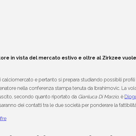
tore in vista del mercato estivo e oltre al Zirkzee vuole
calciomercato e pertanto si prepara studiando possibili profili p
atore nella conferenza stampa tenuta da Ibrahimovic. La volont
 uscito, secondo quanto riportato da
Gianluca Di Marzio
, è
Dio
i saranno dei contatti tra le due società per ponderare la fattibili
fre