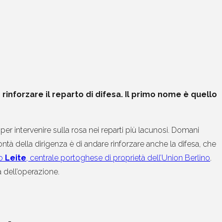
 rinforzare il reparto di difesa. Il primo nome è quello
er intervenire sulla rosa nei reparti più lacunosi. Domani
à della dirigenza è di andare rinforzare anche la difesa, che
go
Leite
, centrale portoghese di proprietà dell’Union Berlino
.
tà dell’operazione.