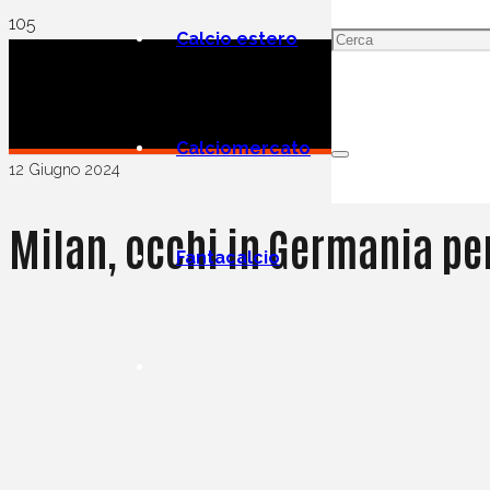
Calcio estero
Calciomercato
12 Giugno 2024
Milan, occhi in Germania per 
Fantacalcio