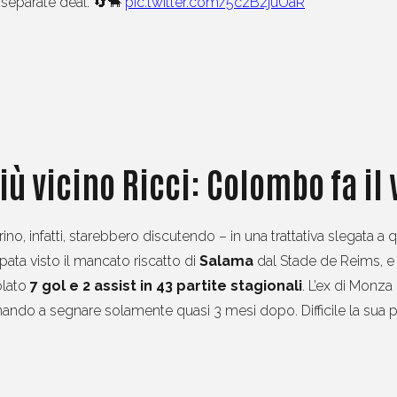
 separate deal. 🔄🐂
pic.twitter.com/5czBzjuUaR
ù vicino Ricci: Colombo fa il
no, infatti, starebbero discutendo – in una trattativa slegata a q
pata visto il mancato riscatto di
Salama
dal Stade de Reims, e
olato
7 gol e 2 assist in 43 partite stagionali
. L’ex di Monza
rnando a segnare solamente quasi 3 mesi dopo. Difficile la sua p