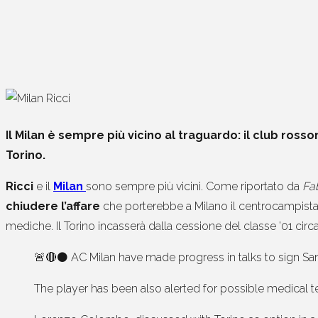
Il Milan è sempre più vicino al traguardo: il club ros
Torino.
Ricci
e il
Milan
sono sempre più vicini. Come riportato da
Fa
chiudere l’affare
che porterebbe a Milano il centrocampista. L
mediche. Il Torino incasserà dalla cessione del classe ’01 circ
🚨🔴⚫️ AC Milan have made progress in talks to sign Samu
The player has been also alerted for possible medical te