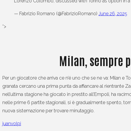
Lorenzo Colombo, discussed with Torino as option in a
— Fabrizio Romano (@FabrizioRomano)
June 26, 2025
“>
Milan, sempre pi
Per un giocatore che arriva ce n’é uno che se ne va: Milan e Tori
granata cercano una prima punta da affiancare al rientrante Za
nell’ultima stagione ha giocato in prestito all’Empoli, ha racim
nelle prime 6 partite stagionali, si è gradualmente spento, to
nuova sistemazione per trovare minutaggio.
juanvolpi