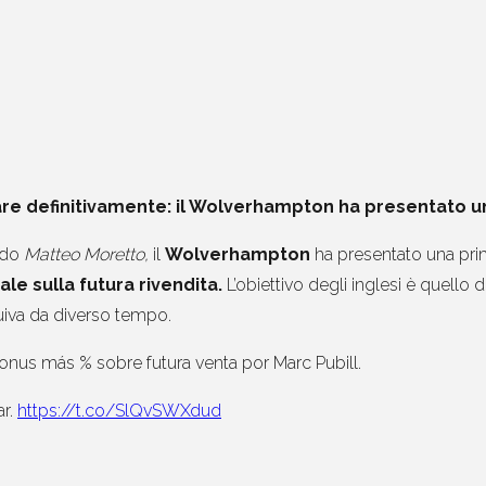
re definitivamente: il Wolverhampton ha presentato un’of
ondo
Matteo Moretto,
il
Wolverhampton
ha presentato una prima
ale sulla futura rivendita.
L’obiettivo degli inglesi è quello 
uiva da diverso tempo.
nus más % sobre futura venta por Marc Pubill.
ar.
https://t.co/SlQvSWXdud