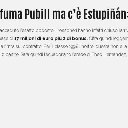
fuma Pubill ma c’è Estupiñán:
ra è accaduto l’esatto opposto: i rossoneri hanno infatti chiuso l’
base di
17 milioni di euro più 2 di bonus.
Cifra quindi leggerm
a firma sul contratto. Per il classe 1998, inoltre, questa non è l
o 0 partite. Sarà quindi l’ecuadoriano l’erede di Theo Hernandez, v