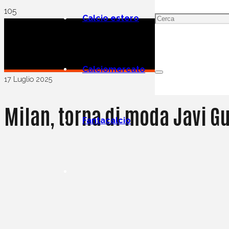
Calcio estero
Calciomercato
17 Luglio 2025
Milan, torna di moda Javi Gue
Fantacalcio