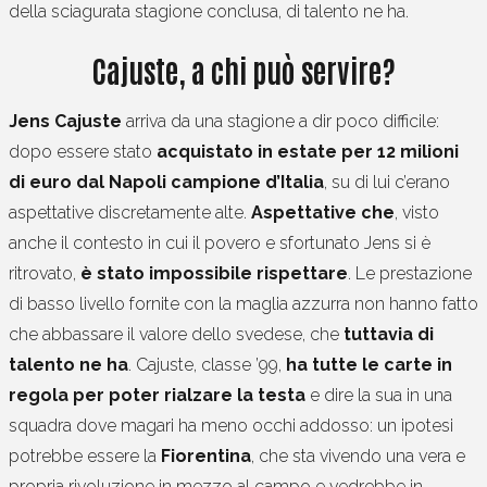
della sciagurata stagione conclusa, di talento ne ha.
Cajuste, a chi può servire?
Jens Cajuste
arriva da una stagione a dir poco difficile:
dopo essere stato
acquistato in estate per 12 milioni
di euro dal Napoli campione d’Italia
, su di lui c’erano
aspettative discretamente alte.
Aspettative
che
, visto
anche il contesto in cui il povero e sfortunato Jens si è
ritrovato,
è stato impossibile rispettare
. Le prestazione
di basso livello fornite con la maglia azzurra non hanno fatto
che abbassare il valore dello svedese, che
tuttavia di
talento ne ha
. Cajuste, classe ’99,
ha tutte le carte in
regola per poter rialzare la testa
e dire la sua in una
squadra dove magari ha meno occhi addosso: un ipotesi
potrebbe essere la
Fiorentina
, che sta vivendo una vera e
propria rivoluzione in mezzo al campo e vedrebbe in