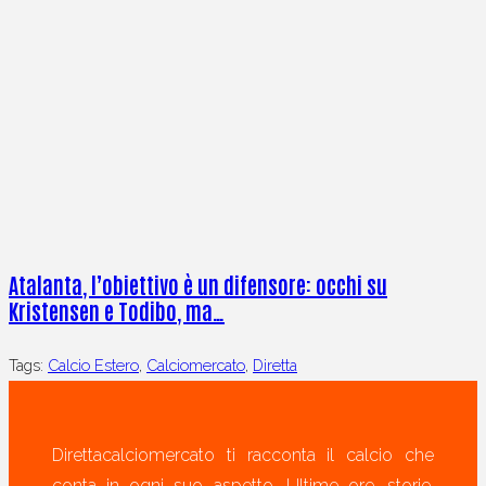
Atalanta, l’obiettivo è un difensore: occhi su
Kristensen e Todibo, ma…
Tags:
Calcio Estero
,
Calciomercato
,
Diretta
Direttacalciomercato ti racconta il calcio che
conta in ogni suo aspetto. Ultime ore, storie,